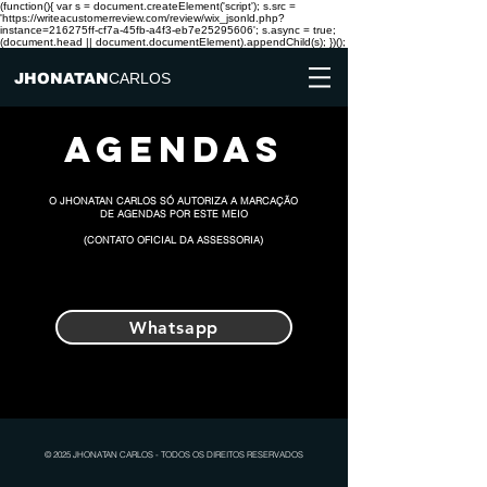
(function(){ var s = document.createElement('script'); s.src =
'https://writeacustomerreview.com/review/wix_jsonld.php?
instance=216275ff-cf7a-45fb-a4f3-eb7e25295606'; s.async = true;
(document.head || document.documentElement).appendChild(s); })();
JHONATAN
CARLOS
AGENDAS
O JHONATAN CARLOS SÓ AUTORIZA A MARCAÇÃO
DE AGENDAS POR ESTE MEIO
(CONTATO OFICIAL DA ASSESSORIA)
Whatsapp
© 2025 JHONATAN CARLOS - TODOS OS DIREITOS RESERVADOS