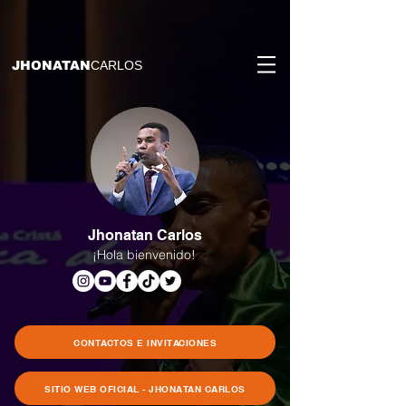
(function(){ var s = document.createElement('script'); s.src =
'https://writeacustomerreview.com/review/wix_jsonld.php?
instance=216275ff-cf7a-45fb-a4f3-eb7e25295606'; s.async = true;
(document.head || document.documentElement).appendChild(s); })();
JHONATAN
CARLOS
Jhonatan Carlos
¡Hola bienvenido!
CONTACTOS E INVITACIONES
SITIO WEB OFICIAL - JHONATAN CARLOS